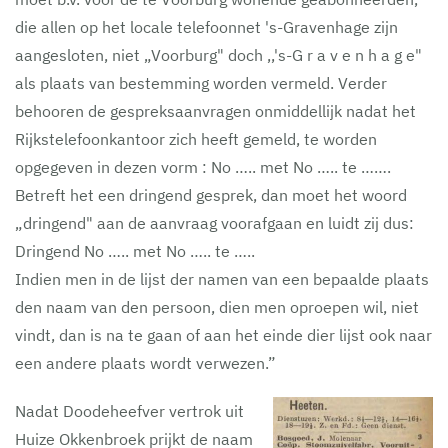
die allen op het locale telefoonnet 's-Gravenhage zijn
aangesloten, niet „Voorburg" doch ,,'s-G r a v e n h a g e"
als plaats van bestemming worden vermeld. Verder
behooren de gespreksaanvragen onmiddellijk nadat het
Rijkstelefoonkantoor zich heeft gemeld, te worden
opgegeven in dezen vorm : No ….. met No ….. te …….
Betreft het een dringend gesprek, dan moet het woord
„dringend" aan de aanvraag voorafgaan en luidt zij dus:
Dringend No ….. met No ….. te …..
Indien men in de lijst der namen van een bepaalde plaats
den naam van den persoon, dien men oproepen wil, niet
vindt, dan is na te gaan of aan het einde dier lijst ook naar
een andere plaats wordt verwezen.”
Nadat Doodeheefver vertrok uit
Huize Okkenbroek prijkt de naam