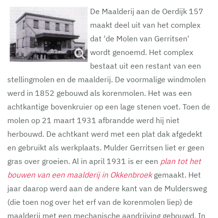
De Maalderij aan de Oerdijk 157
maakt deel uit van het complex
dat 'de Molen van Gerritsen'
wordt genoemd. Het complex
bestaat uit een restant van een
stellingmolen en de maalderij. De voormalige windmolen
werd in 1852 gebouwd als korenmolen. Het was een
achtkantige bovenkruier op een lage stenen voet. Toen de
molen op 21 maart 1931 afbrandde werd hij niet
herbouwd. De achtkant werd met een plat dak afgedekt
en gebruikt als werkplaats. Mulder Gerritsen liet er geen
gras over groeien. Al in april 1931 is er een
plan tot het
bouwen van een maalderij in Okkenbroek
gemaakt. Het
jaar daarop werd aan de andere kant van de Muldersweg
(die toen nog over het erf van de korenmolen liep) de
maalderij met een mechanische aandrijving gebouwd. In