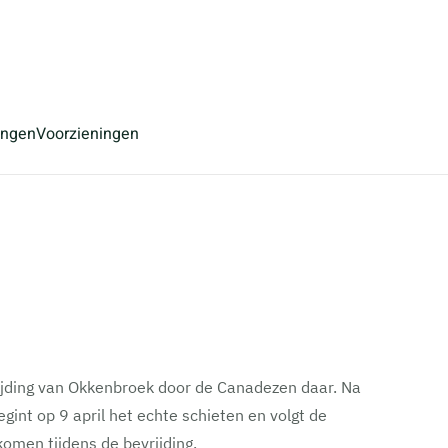
ingen
Voorzieningen
ijding van Okkenbroek door de Canadezen daar. Na
int op 9 april het echte schieten en volgt de
omen tijdens de bevrijding.