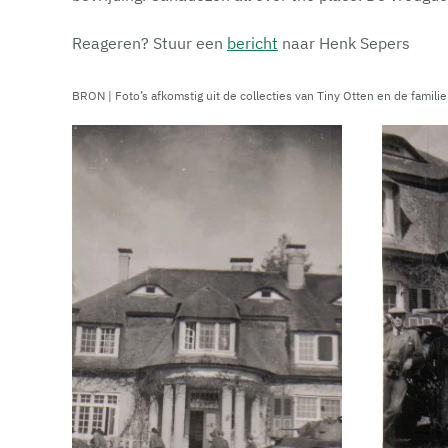
Reageren? Stuur een
bericht
naar Henk Sepers
BRON | Foto’s afkomstig uit de collecties van Tiny Otten en de familie