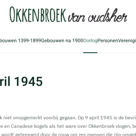
bouwen 1399-1899
Gebouwen na 1900
Oorlog
Personen
Verenig
ril 1945
 niet onopgemerkt voorbij gegaan. Op 9 april 1945 is de bevr
e en Canadese kogels als het ware over Okkenbroek vlogen, beg
de wordt getemperd door de rouw om zes mensen die zijn omgek