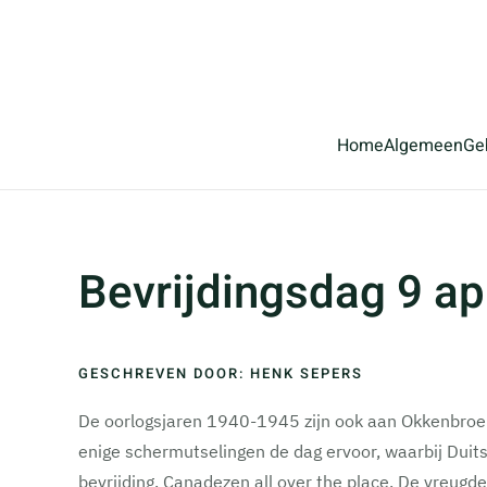
Terug naar hoofdinhoud
Home
Algemeen
Ge
Bevrijdingsdag 9 ap
GESCHREVEN DOOR: HENK SEPERS
De oorlogsjaren 1940-1945 zijn ook aan Okkenbroek
enige schermutselingen de dag ervoor, waarbij Duits
bevrijding. Canadezen all over the place. De vreug