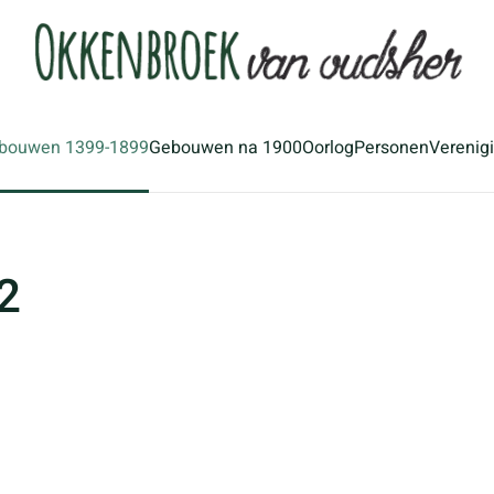
bouwen 1399-1899
Gebouwen na 1900
Oorlog
Personen
Verenig
2