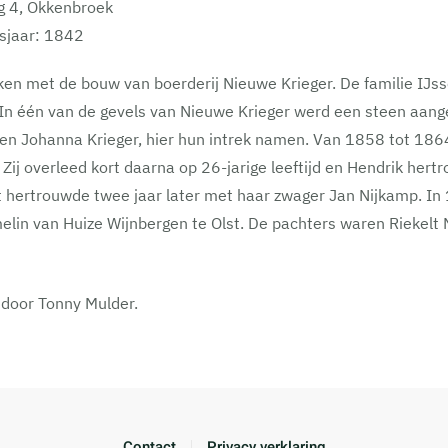
g 4, Okkenbroek
sjaar: 1842
en met de bouw van boerderij Nieuwe Krieger. De familie IJs
In één van de gevels van Nieuwe Krieger werd een steen aange
 en Johanna Krieger, hier hun intrek namen. Van 1858 tot 186
Zij overleed kort daarna op 26-jarige leeftijd en Hendrik he
t hertrouwde twee jaar later met haar zwager Jan Nijkamp. In
lin van Huize Wijnbergen te Olst. De pachters waren Riekelt 
 door Tonny Mulder.
Contact
Privacy verklaring