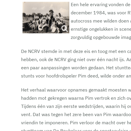
Een hele ervaring vonden de
december 1984, was voor RT
autocross mee wilden doen a
ernstige ongelukken in scen
zorgvuldig opgebouwde imago
De NCRV stemde in met deze eis en toog met een ca
hebben, ook de NCRV ging niet over één nacht ijs.
een paar aanpassingen worden gedaan. Het stunttea
stunts voor hoofdrolspeler Pim deed, wilde onder a
Het verhaal waarvoor opnames gemaakt moesten wor
hadden mot gekregen waarna Pim vertrok en zich over
Tijdens één van zijn eerste wedstrijden, waarin hij o
vent. Dat was tegen het zere been van Pim waardoor 
vriendin te imponeren. Pim verloor de macht over h
stuntteam van De Beukelaar voor de spectaculaire u