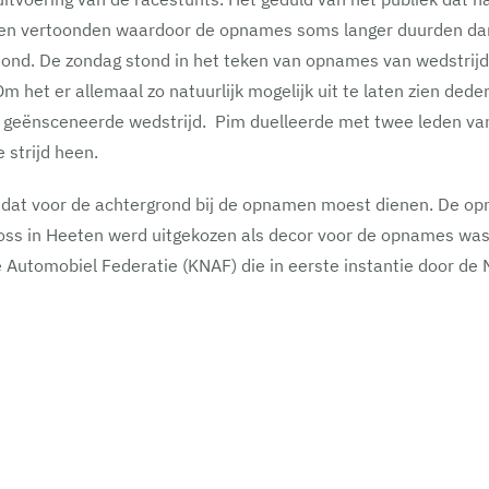
en vertoonden waardoor de opnames soms langer duurden dan g
tond. De zondag stond in het teken van opnames van wedstrijd
m het er allemaal zo natuurlijk mogelijk uit te laten zien ded
de geënsceneerde wedstrijd. Pim duelleerde met twee leden va
 strijd heen.
 dat voor de achtergrond bij de opnamen moest dienen. De op
oss in Heeten werd uitgekozen als decor voor de opnames was 
se Automobiel Federatie (KNAF) die in eerste instantie door d