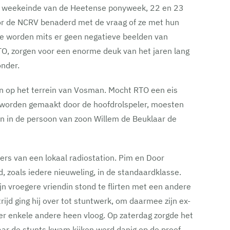
het weekeinde van de Heetense ponyweek, 22 en 23
r de NCRV benaderd met de vraag of ze met hun
te worden mits er geen negatieve beelden van
TO, zorgen voor een enorme deuk van het jaren lang
onder.
n op het terrein van Vosman. Mocht RTO een eis
u worden gemaakt door de hoofdrolspeler, moesten
n in de persoon van zoon Willem de Beuklaar de
s van een lokaal radiostation. Pim en Door
, zoals iedere nieuweling, in de standaardklasse.
ijn vroegere vriendin stond te flirten met een andere
ijd ging hij over tot stuntwerk, om daarmee zijn ex-
er enkele andere heen vloog. Op zaterdag zorgde het
aar de stunts kwam kijken werd danig op de proef