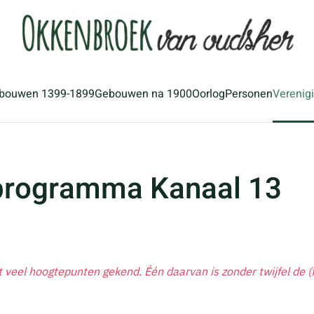
bouwen 1399-1899
Gebouwen na 1900
Oorlog
Personen
Verenig
programma Kanaal 13
veel hoogtepunten gekend. Één daarvan is zonder twijfel de (f