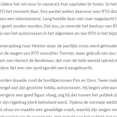
 rijders het om voor tv-camera’s hun capriolen te tonen. In 
O het moment daar. Een aantal weken daarvoor was RTO doo
an een televisieserie. Lang hoefde daar niet over nagedacht 
e gezet zouden worden. Dat zou, zo meende het bestuur van R
 van het autocrossen in het algemeen en van RTO in het bijz
meraploeg naar Heeten waar de jaarlijks cross werd gehoude
 Aan de wagen van RTO voorzitter Timmer, waar gebruik van zo
m van Hammi de Beukelaar, dat over de hele wereld optrad e
ndere dat een vier-puntsgordel werd aangebracht.
den draaide rond de hoofdpersonen Pim en Door. Twee maker
gaf aan zijn grootste hobby, autocrossen. Hij begon uiteraard
verigens een goed figuur sloeg, zag hij dat tussen het publiek z
zijn rijgedrag sterk beïnvloed werd. Tijdens de normale wedstr
et stuur en maakte een geweldige crash, waarbij zijn wagen ov
itvoering van de racestunts. Het geduld van het publiek dat n