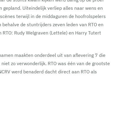
epland. Uiteindelijk verliep alles naar wens en
scènes terwijl in de middaguren de hoofrolspelers
en behalve de stuntrijders zeven leden van RTO en
n RTO: Rudy Welgraven (Lettele) en Harry Tutert
namen maakten onderdeel uit van aflevering 7 die
niet zo verwonderlijk. RTO was één van de grootste
e NCRV werd benaderd dacht direct aan RTO als