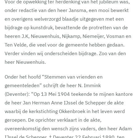
Voor de opwekking ter herdenking van het jubileum was,
onder redactie van den heer Jansma, een mooi bewerkt
en overigens welverzorgd blaadje uitgegeven met een
bijdrage op kunstdruk, bevattende de protretten van de
heeren J.K, Nieuwenhuis, Nijkamp, Niemeijer, Vosman en
Ten Velde, die veel voor de gemeente hebben gedaan.
Verder vinden wij onderscheiden bijdrage. Zoo van den
heer Nieuwenhuis.
Onder het hoofd “Stemmen van vrienden en
gemeenteleden” schrijft de heer N. Immink
(Deventer): “Op 13 Mei 1904 teekende te mijnen kantore
de heer Jan Herman Anne IJssel de Schepper de akte
waarbij de kerkstichting Okkenbroek in het leven werd
geroepen. De oprichter verklaart in de akte,
overeenkomstig den wensch zijns vaders, den heer Adam
IJssel de Schepper, † Deventer 22 Februari 1890, ten