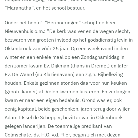
“Maranatha”, en het school bestuur.
Onder het hoofd: “Herinneringen” schrijft de heer
Nieuwenhuis o.m.: “De kerk was ver en de wegen slecht,
bezwaren van grooten invloed op het godsdienstig levin in
Okkenbroek van vóór 25 jaar. Op een weekavond in den
winter en een enkele maal op een Zondagnamiddag in
den zomer kwam Ev. Dijkman (thans in Drempt) en later
Ev. De Weerd (nu Klazienaveen) een z.g.n. Bijbellezing
houden. Enkele gezinnen stonden daarvoor hun keuken
(groote kamer) af. Velen kwamen luisteren. En verlangen
kwam er naar een eigen bedehuis. Grond was er, ook
eenig kapitaal, beide geschonken, jaren terug door wijlen
Adam IJssel de Schepper, bezitter van in Okkenbroek
gelegen landerijen. De toenmalige predikant van
Colmschate, ds. H.G. v.d. Flier, begon zich met dezen