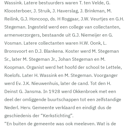
Wassink. Latere bestuurders waren T. ten Velde, G.
Kloosterboer, J. Struik, J. Haverslag, J. Brinkman, M.
Reilink, G.J. Honcoop, ds. H Roggaar, J.W. Veurtjes en G.H.
Stegeman. Ingesteld werd een college van collectanten,
armenverzorgers, bestaande uit G.J. Niemeijer en G.
Vosman. Latere collectanten waren H.W. Oonk, L.
Bronsvoort en D.J. Blankena. Koster werd M. Stegeman
Sr., later M. Stegeman Jr., Johan Stegeman en M.
Koopman. Organist werd het hoofd der school te Lettele,
Roelofs. Later H. Wassink en M. Stegeman. Voorganger
werd Ev. J.K. Nieuwenhuis, later de cand. Tot den H.
Deinst G. Jansma. In 1928 werd Okkenbroek met een
deel der omliggende buurtschappen tot een zelfstandige
Nederl. Herv. Gemeente verklaard en eindigt dus de
geschiedenis der “Kerkstichting”.
“En buiten de gemeente was ook meeleven. Wat is de