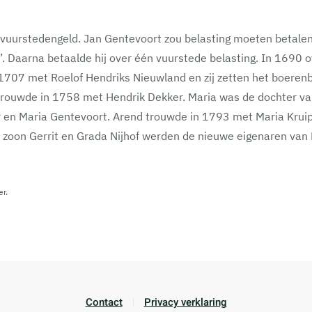
 vuurstedengeld. Jan Gentevoort zou belasting moeten betalen 
’. Daarna betaalde hij over één vuurstede belasting. In 1690 o
1707 met Roelof Hendriks Nieuwland en zij zetten het boerenbe
trouwde in 1758 met Hendrik Dekker. Maria was de dochter van
n Maria Gentevoort. Arend trouwde in 1793 met Maria Kruiper. 
 zoon Gerrit en Grada Nijhof werden de nieuwe eigenaren van 
r.
Contact
Privacy verklaring