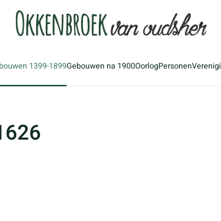
bouwen 1399-1899
Gebouwen na 1900
Oorlog
Personen
Verenig
1626