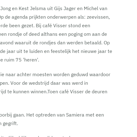
Jong en Kest Jelsma uit Gijs Jager en Michel van
Op de agenda prijkten onderwerpen als: zeevissen,
rde been gezet. Bij café Visser stond een
 een rondje of deed althans een poging om aan de
 avond waaruit de rondjes dan werden betaald. Op
aar uit te luiden en feestelijk het nieuwe jaar te
e ruim 75 'heren'.
 die naar achter moesten worden geduwd waardoor
pen. Voor de wedstrijd daar was werd in
rijd te kunnen winnen.Toen café Visser de deuren
 voorbij gaan. Het optreden van Samiera met een
n gegrift.