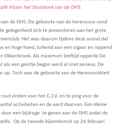
afé Visser het thuishonk van de OHS.
 van de OHS. De geboorte van de herensoos vond
de gelegenheid zich te presenteren aan het grote
nnenclub. Het was daarom tijdens deze avond dat
as en hoge hoed, lurkend aan een sigaar en nippend
 in Okkenbroek. Als maximum leeftijd opperde De
 als een geintje begon werd al snel serieus. De
r op. Toch was de geboorte van de Herensociëteit
 oud vinden voor het C.J.V. en te jong voor de
ntal activiteiten en de aard daarvan. Een kleine
en door een bijdrage te geven aan de OHS zodat de
d zelfs. Op de tweede bijeenkomst op 26 februari