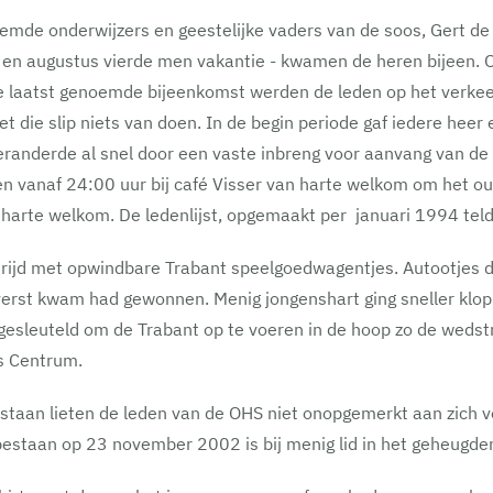
emde onderwijzers en geestelijke vaders van de soos, Gert de 
i en augustus vierde men vakantie - kwamen de heren bijeen. 
 de laatst genoemde bijeenkomst werden de leden op het verkee
 die slip niets van doen. In de begin periode gaf iedere heer
eranderde al snel door een vaste inbreng voor aanvang van de
anaf 24:00 uur bij café Visser van harte welkom om het oude j
 harte welkom. De ledenlijst, opgemaakt per januari 1994 teld
rijd met opwindbare Trabant speelgoedwagentjes. Autootjes
verst kwam had gewonnen. Menig jongenshart ging sneller klop
gesleuteld om de Trabant op te voeren in de hoop zo de wedst
s Centrum.
g bestaan lieten de leden van de OHS niet onopgemerkt aan zich
bestaan op 23 november 2002 is bij menig lid in het geheugde