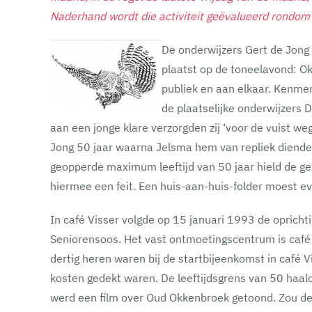
Naderhand wordt die activiteit geëvalueerd rondom 
De onderwijzers Gert de Jon
plaatst op de toneelavond: Ok
publiek en aan elkaar. Kenme
de plaatselijke onderwijzers
aan een jonge klare verzorgden zij ‘voor de vuist 
Jong 50 jaar waarna Jelsma hem van repliek diende d
geopperde maximum leeftijd van 50 jaar hield de g
hiermee een feit. Een huis-aan-huis-folder moest ev
In café Visser volgde op 15 januari 1993 de oprichti
Seniorensoos. Het vast ontmoetingscentrum is café 
dertig heren waren bij de startbijeenkomst in café 
kosten gedekt waren. De leeftijdsgrens van 50 haald
werd een film over Oud Okkenbroek getoond. Zou dez