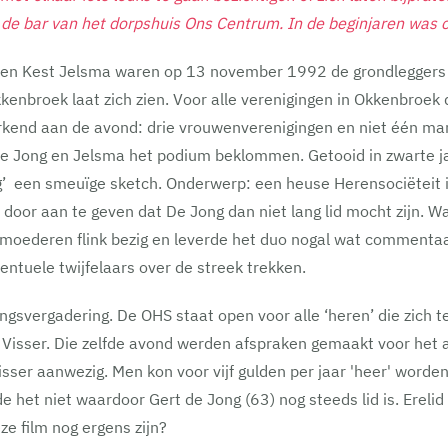
de bar van het dorpshuis Ons Centrum. In de beginjaren was c
g en Kest Jelsma waren op 13 november 1992 de grondleggers
kenbroek laat zich zien. Voor alle verenigingen in Okkenbroek 
rkend aan de avond: drie vrouwenverenigingen en niet één ma
 De Jong en Jelsma het podium beklommen. Getooid in zwarte j
weg’ een smeuïge sketch. Onderwerp: een heuse Herensociëteit
oor aan te geven dat De Jong dan niet lang lid mocht zijn. Wat
emoederen flink bezig en leverde het duo nogal wat commentaa
entuele twijfelaars over de streek trekken.
ngsvergadering. De OHS staat open voor alle ‘heren’ die zich te
Visser. Die zelfde avond werden afspraken gemaakt voor het aa
Visser aanwezig. Men kon voor vijf gulden per jaar 'heer' word
e het niet waardoor Gert de Jong (63) nog steeds lid is. Ereli
e film nog ergens zijn?