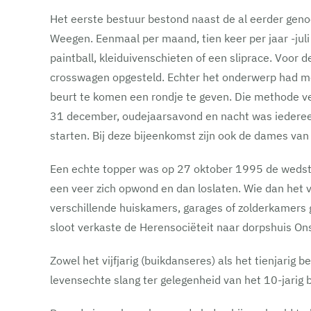
Het eerste bestuur bestond naast de al eerder geno
Weegen. Eenmaal per maand, tien keer per jaar -jul
paintball, kleiduivenschieten of een sliprace. Voor
crosswagen opgesteld. Echter het onderwerp had met
beurt te komen een rondje te geven. Die methode v
31 december, oudejaarsavond en nacht was iedereen v
starten. Bij deze bijeenkomst zijn ook de dames van
Een echte topper was op 27 oktober 1995 de wedst
een veer zich opwond en dan loslaten. Wie dan het 
verschillende huiskamers, garages of zolderkamers 
sloot verkaste de Herensociëteit naar dorpshuis On
Zowel het vijfjarig (buikdanseres) als het tienjari
levensechte slang ter gelegenheid van het 10-jarig 