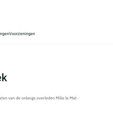
ingen
Voorzieningen
ek
aten van de onlangs overleden Milie le Mat -