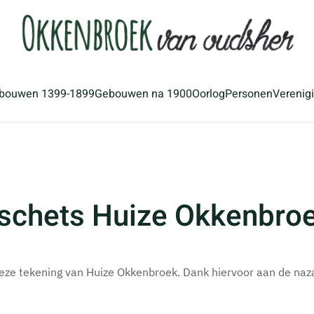
bouwen 1399-1899
Gebouwen na 1900
Oorlog
Personen
Verenig
dschets Huize Okkenbro
 deze tekening van Huize Okkenbroek. Dank hiervoor aan de naz